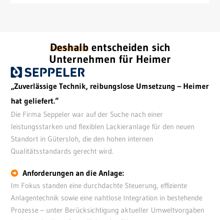
Deshalb
entscheiden sich
Unternehmen für Heimer
„Zuverlässige Technik, reibungslose Umsetzung – Heimer
hat geliefert.“
Die Firma Seppeler war auf der Suche nach einer
leistungsstarken und flexiblen Lackieranlage
für den neuen
Standort in Gütersloh, die den hohen internen
Qualitätsstandards gerecht wird.
Anforderungen an die Anlage:
Im Fokus standen eine durchdachte Steuerung, effiziente
Anlagentechnik sowie eine nahtlose Integration in bestehende
Prozesse – unter Berücksichtigung aktueller Umweltvorgaben