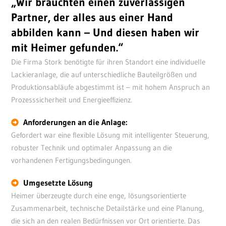
„Wir brauchten einen zuverlässigen
Partner, der alles aus einer Hand
abbilden kann – Und diesen haben wir
mit Heimer gefunden.“
Die Firma Stork benötigte für ihren Standort eine individuelle
Lackieranlage, die auf unterschiedliche Bauteilgrößen und
Produktionsabläufe abgestimmt ist – mit hohem Anspruch an
Prozesssicherheit und Energieeffizienz.
Anforderungen an die Anlage:
Gefordert war eine flexible Lösung mit intelligenter Steuerung,
robuster Technik und optimaler Anpassung an die
vorhandenen Fertigungsbedingungen.
Umgesetzte Lösung
Heimer überzeugte durch eine enge, lösungsorientierte
Zusammenarbeit, technische Detailstärke und eine Planung,
die sich an den realen Bedürfnissen vor Ort orientierte. Das