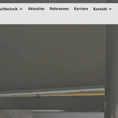
ile
e Lackieranlagen
Öffne Lufttechnik
Öffn
Aktuelles
Referenzen
Karriere
ufttechnik
Kontakt