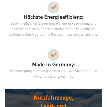
Höchste Energieeffizienz:
Dank intelligenter Steuerung, Wärmerückgewinnung und
energieoptimierter Komponenten sparen Sie nachhaltig
Energiekosten – ganz ohne Kompromisse bei der Leistung.
Made in Germany:
Eigenfertigung der Komponenten inklusive Steuerung und
Automatisierungstechnik.
Nutzfahrzeuge,
Land- und