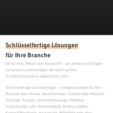
Schlüsselfertige Lösungen
für Ihre Branche
Ob für Holz, Metall oder Kunststoff – wir planen und fertigen
komplette Lackieranlagen, die exakt auf Ihre
Produktionsprozesse abgestimmt sind.
Schlüsselfertige Lackieranlagen – maßgeschneidert für Ihre
Branche: Wenn Krane, Baumaschinen, Getriebe oder Motoren,
Gussteile, Pumpen, Schienenfahrzeuge, Radsätze,
Hubschrauber oder Automobilteile, Bremsscheiben,
Kunststoffprodukte, Hausgeräte, Möbelteile oder etwa