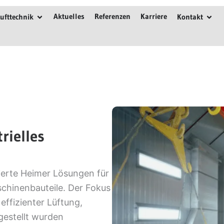
e Lackieranlagen
Öffne Lufttechnik
Öffn
Aktuelles
Referenzen
Karriere
ufttechnik
Kontakt
rielles
ierte Heimer Lösungen für
chinenbauteile. Der Fokus
ffizienter Lüftung,
estellt wurden