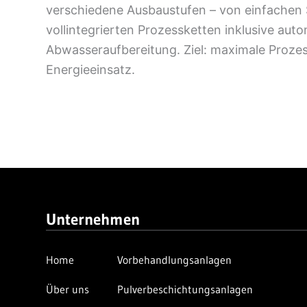
verschiedene Ausbaustufen – von einfachen 
vollintegrierten Prozessketten inklusive aut
Abwasseraufbereitung. Ziel: maximale Prozes
Energieeinsatz.
Unternehmen
Home
Vorbehandlungsanlagen
Über uns
Pulverbeschichtungsanlagen